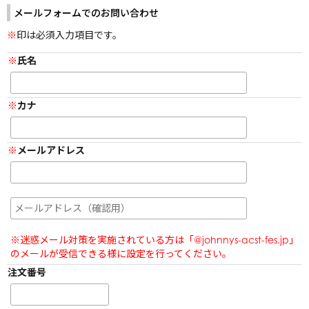
阿部亮平
メールフォームでのお問い合わせ
長尾謙杜
原嘉孝
目黒蓮
藤原丈一郎
印は必須入力項目です。
宮舘涼太
大橋和也
佐久間大介
氏名
カナ
配送に関する注意事項
ご利用ガイド
メールアドレス
よくあるご質問・お問い合わせ
会員規約
プライバシーポリシー
特定商取引に関する法律に基づく表示
※迷惑メール対策を実施されている方は「@johnnys-acst-fes.jp」
のメールが受信できる様に設定を行ってください。
注文番号