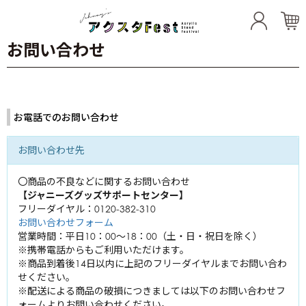
お問い合わせ
Artists
TOKIO
お電話でのお問い合わせ
東山紀之
城島茂
KinKi Kids
内海光司
お問い合わせ先
国分太一
堂本光一
松岡昌宏
20th Century
佐藤アツヒロ
〇商品の不良などに関するお問い合わせ
堂本剛
【ジャニーズグッズサポートセンター】
坂本昌行
KAT-TUN
木村拓哉
フリーダイヤル：0120-382-310
長野博
お問い合わせフォーム
亀梨和也
井ノ原快彦
営業時間：平日10：00～18：00（土・日・祝日を除く）
NEWS
三宅健
上田竜也
※携帯電話からもご利用いただけます。
小山慶一郎
中丸雄一
※商品到着後14日以内に上記のフリーダイヤルまでお問い合わ
関ジャニ∞
生田斗真
加藤シゲアキ
せください。
横山裕
※配送による商品の破損につきましては以下のお問い合わせフ
増田貴久
Hey! Say! JUMP
内博貴
ォームよりお問い合わせください。
村上信五