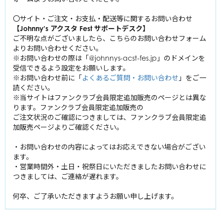
山田涼介
丸山隆平
Kis-My-Ft2
中山優馬
〇サイト・ご注文・お支払・配送等に関するお問い合わせ
知念侑李
安田章大
【Johnny’s アクスタ Fest サポートデスク】
北山宏光
中島裕翔
Se
xy
大倉忠義
Zone
風間俊介
ご不明な点がございましたら、こちらのお問い合わせフォーム
千賀健永
有岡大貴
よりお問い合わせください。
佐藤勝利
宮田俊哉
※お問い合わせの際は「@johnnys-acst-fes.jp」のドメインを
A.B.C-Z
髙木雄也
屋良朝幸
中島健人
受信できるよう設定をお願いします。
横尾渉
伊野尾慧
橋本良亮
菊池風磨
※お問い合わせ前に「
よくあるご質問・お問い合わせ
」をご一
ジャニーズWEST
藤ヶ谷太輔
岡本圭人
薮宏太
戸塚祥太
読ください。
松島聡
玉森裕太
重岡大毅
※当サイトはファンクラブ会員限定追加販売のページとは異な
河合郁人
King ＆ Prince
ふぉ～ゆ～
二階堂高嗣
ります。ファンクラブ会員限定追加販売の
桐山照史
五関晃一
平野紫耀
福田悠太
ご注文状況のご確認につきましては、ファンクラブ会員限定追
中間淳太
SixTONES
塚田僚一
浜中文一
加販売ページよりご確認ください。
永瀬廉
辰巳雄大
神山智洋
ジェシー
髙橋海人
越岡裕貴
Snow Man
藤井流星
林翔太
・お問い合わせの内容によってはお応えできない場合がござい
京本大我
岸優太
松崎祐介
ます。
濵田崇裕
岩本照
松村北斗
・営業時間外・土日・祝祭日にいただきましたお問い合わせに
なにわ男子
神宮寺勇太
室龍太
小瀧望
深澤辰哉
つきましては、ご連絡が遅れます。
髙地優吾
西畑大吾
ラウール
森本慎太郎
高田翔
大西流星
何卒、ご了承いただきますようお願い申し上げます。
渡辺翔太
田中樹
道枝駿佑
向井康二
寺西拓人
高橋恭平