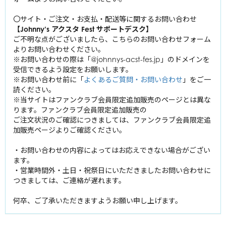
山田涼介
丸山隆平
Kis-My-Ft2
中山優馬
〇サイト・ご注文・お支払・配送等に関するお問い合わせ
知念侑李
安田章大
【Johnny’s アクスタ Fest サポートデスク】
北山宏光
中島裕翔
Se
xy
大倉忠義
Zone
風間俊介
ご不明な点がございましたら、こちらのお問い合わせフォーム
千賀健永
有岡大貴
よりお問い合わせください。
佐藤勝利
宮田俊哉
※お問い合わせの際は「@johnnys-acst-fes.jp」のドメインを
A.B.C-Z
髙木雄也
屋良朝幸
中島健人
受信できるよう設定をお願いします。
横尾渉
伊野尾慧
橋本良亮
菊池風磨
※お問い合わせ前に「
よくあるご質問・お問い合わせ
」をご一
ジャニーズWEST
藤ヶ谷太輔
岡本圭人
薮宏太
戸塚祥太
読ください。
松島聡
玉森裕太
重岡大毅
※当サイトはファンクラブ会員限定追加販売のページとは異な
河合郁人
King ＆ Prince
ふぉ～ゆ～
二階堂高嗣
ります。ファンクラブ会員限定追加販売の
桐山照史
五関晃一
平野紫耀
福田悠太
ご注文状況のご確認につきましては、ファンクラブ会員限定追
中間淳太
SixTONES
塚田僚一
浜中文一
加販売ページよりご確認ください。
永瀬廉
辰巳雄大
神山智洋
ジェシー
髙橋海人
越岡裕貴
Snow Man
藤井流星
林翔太
・お問い合わせの内容によってはお応えできない場合がござい
京本大我
岸優太
松崎祐介
ます。
濵田崇裕
岩本照
松村北斗
・営業時間外・土日・祝祭日にいただきましたお問い合わせに
なにわ男子
神宮寺勇太
室龍太
小瀧望
深澤辰哉
つきましては、ご連絡が遅れます。
髙地優吾
西畑大吾
ラウール
森本慎太郎
高田翔
大西流星
何卒、ご了承いただきますようお願い申し上げます。
渡辺翔太
田中樹
道枝駿佑
向井康二
寺西拓人
高橋恭平