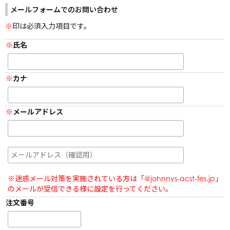
阿部亮平
メールフォームでのお問い合わせ
長尾謙杜
原嘉孝
目黒蓮
藤原丈一郎
印は必須入力項目です。
宮舘涼太
大橋和也
佐久間大介
氏名
カナ
配送に関する注意事項
ご利用ガイド
メールアドレス
よくあるご質問・お問い合わせ
会員規約
プライバシーポリシー
特定商取引に関する法律に基づく表示
※迷惑メール対策を実施されている方は「@johnnys-acst-fes.jp」
のメールが受信できる様に設定を行ってください。
注文番号