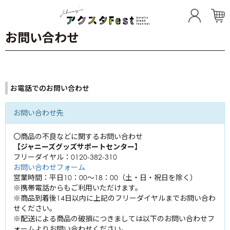
お問い合わせ
Artists
TOKIO
お電話でのお問い合わせ
東山紀之
城島茂
KinKi Kids
内海光司
お問い合わせ先
国分太一
堂本光一
松岡昌宏
20th Century
佐藤アツヒロ
〇商品の不良などに関するお問い合わせ
堂本剛
【ジャニーズグッズサポートセンター】
坂本昌行
KAT-TUN
木村拓哉
フリーダイヤル：0120-382-310
長野博
お問い合わせフォーム
亀梨和也
井ノ原快彦
営業時間：平日10：00～18：00（土・日・祝日を除く）
NEWS
三宅健
上田竜也
※携帯電話からもご利用いただけます。
小山慶一郎
中丸雄一
※商品到着後14日以内に上記のフリーダイヤルまでお問い合わ
関ジャニ∞
生田斗真
加藤シゲアキ
せください。
横山裕
※配送による商品の破損につきましては以下のお問い合わせフ
増田貴久
Hey! Say! JUMP
内博貴
ォームよりお問い合わせください。
村上信五