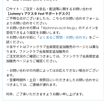
山田涼介
丸山隆平
Kis-My-Ft2
中山優馬
〇サイト・ご注文・お支払・配送等に関するお問い合わせ
知念侑李
安田章大
【Johnny’s アクスタ Fest サポートデスク】
北山宏光
中島裕翔
Se
xy
大倉忠義
Zone
風間俊介
ご不明な点がございましたら、こちらのお問い合わせフォーム
千賀健永
有岡大貴
よりお問い合わせください。
佐藤勝利
宮田俊哉
※お問い合わせの際は「@johnnys-acst-fes.jp」のドメインを
A.B.C-Z
髙木雄也
屋良朝幸
中島健人
受信できるよう設定をお願いします。
横尾渉
伊野尾慧
橋本良亮
菊池風磨
※お問い合わせ前に「
よくあるご質問・お問い合わせ
」をご一
ジャニーズWEST
藤ヶ谷太輔
岡本圭人
薮宏太
戸塚祥太
読ください。
松島聡
玉森裕太
重岡大毅
※当サイトはファンクラブ会員限定追加販売のページとは異な
河合郁人
King ＆ Prince
ふぉ～ゆ～
二階堂高嗣
ります。ファンクラブ会員限定追加販売の
桐山照史
五関晃一
平野紫耀
福田悠太
ご注文状況のご確認につきましては、ファンクラブ会員限定追
中間淳太
SixTONES
塚田僚一
浜中文一
加販売ページよりご確認ください。
永瀬廉
辰巳雄大
神山智洋
ジェシー
髙橋海人
越岡裕貴
Snow Man
藤井流星
林翔太
・お問い合わせの内容によってはお応えできない場合がござい
京本大我
岸優太
松崎祐介
ます。
濵田崇裕
岩本照
松村北斗
・営業時間外・土日・祝祭日にいただきましたお問い合わせに
なにわ男子
神宮寺勇太
室龍太
小瀧望
深澤辰哉
つきましては、ご連絡が遅れます。
髙地優吾
西畑大吾
ラウール
森本慎太郎
高田翔
大西流星
何卒、ご了承いただきますようお願い申し上げます。
渡辺翔太
田中樹
道枝駿佑
向井康二
寺西拓人
高橋恭平