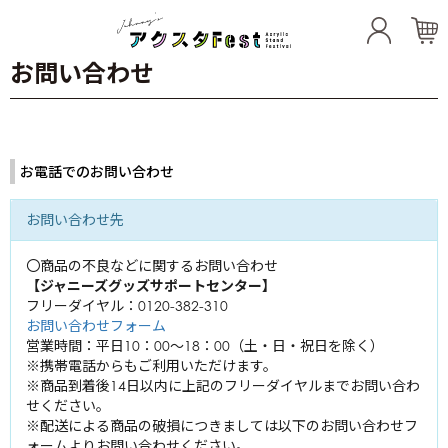
お問い合わせ
Artists
TOKIO
お電話でのお問い合わせ
東山紀之
城島茂
KinKi Kids
内海光司
お問い合わせ先
国分太一
堂本光一
松岡昌宏
20th Century
佐藤アツヒロ
〇商品の不良などに関するお問い合わせ
堂本剛
【ジャニーズグッズサポートセンター】
坂本昌行
KAT-TUN
木村拓哉
フリーダイヤル：0120-382-310
長野博
お問い合わせフォーム
亀梨和也
井ノ原快彦
営業時間：平日10：00～18：00（土・日・祝日を除く）
NEWS
三宅健
上田竜也
※携帯電話からもご利用いただけます。
小山慶一郎
中丸雄一
※商品到着後14日以内に上記のフリーダイヤルまでお問い合わ
関ジャニ∞
生田斗真
加藤シゲアキ
せください。
横山裕
※配送による商品の破損につきましては以下のお問い合わせフ
増田貴久
Hey! Say! JUMP
内博貴
ォームよりお問い合わせください。
村上信五