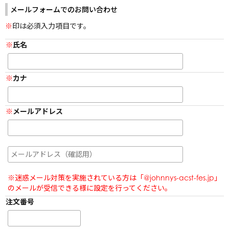
阿部亮平
メールフォームでのお問い合わせ
長尾謙杜
原嘉孝
目黒蓮
藤原丈一郎
印は必須入力項目です。
宮舘涼太
大橋和也
佐久間大介
氏名
カナ
配送に関する注意事項
ご利用ガイド
メールアドレス
よくあるご質問・お問い合わせ
会員規約
プライバシーポリシー
特定商取引に関する法律に基づく表示
※迷惑メール対策を実施されている方は「@johnnys-acst-fes.jp」
のメールが受信できる様に設定を行ってください。
注文番号