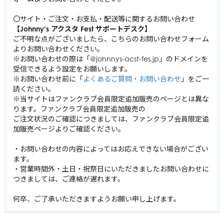
山田涼介
丸山隆平
Kis-My-Ft2
中山優馬
〇サイト・ご注文・お支払・配送等に関するお問い合わせ
知念侑李
安田章大
【Johnny’s アクスタ Fest サポートデスク】
北山宏光
中島裕翔
Se
xy
大倉忠義
Zone
風間俊介
ご不明な点がございましたら、こちらのお問い合わせフォーム
千賀健永
有岡大貴
よりお問い合わせください。
佐藤勝利
宮田俊哉
※お問い合わせの際は「@johnnys-acst-fes.jp」のドメインを
A.B.C-Z
髙木雄也
屋良朝幸
中島健人
受信できるよう設定をお願いします。
横尾渉
伊野尾慧
橋本良亮
菊池風磨
※お問い合わせ前に「
よくあるご質問・お問い合わせ
」をご一
ジャニーズWEST
藤ヶ谷太輔
岡本圭人
薮宏太
戸塚祥太
読ください。
松島聡
玉森裕太
重岡大毅
※当サイトはファンクラブ会員限定追加販売のページとは異な
河合郁人
King ＆ Prince
ふぉ～ゆ～
二階堂高嗣
ります。ファンクラブ会員限定追加販売の
桐山照史
五関晃一
平野紫耀
福田悠太
ご注文状況のご確認につきましては、ファンクラブ会員限定追
中間淳太
SixTONES
塚田僚一
浜中文一
加販売ページよりご確認ください。
永瀬廉
辰巳雄大
神山智洋
ジェシー
髙橋海人
越岡裕貴
Snow Man
藤井流星
林翔太
・お問い合わせの内容によってはお応えできない場合がござい
京本大我
岸優太
松崎祐介
ます。
濵田崇裕
岩本照
松村北斗
・営業時間外・土日・祝祭日にいただきましたお問い合わせに
なにわ男子
神宮寺勇太
室龍太
小瀧望
深澤辰哉
つきましては、ご連絡が遅れます。
髙地優吾
西畑大吾
ラウール
森本慎太郎
高田翔
大西流星
何卒、ご了承いただきますようお願い申し上げます。
渡辺翔太
田中樹
道枝駿佑
向井康二
寺西拓人
高橋恭平