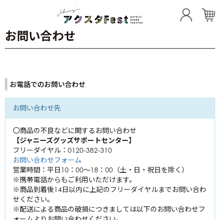
お問い合わせ
Artists
TOKIO
お電話でのお問い合わせ
東山紀之
城島茂
KinKi Kids
内海光司
お問い合わせ先
国分太一
堂本光一
松岡昌宏
20th Century
佐藤アツヒロ
〇商品の不良などに関するお問い合わせ
堂本剛
【ジャニーズグッズサポートセンター】
坂本昌行
KAT-TUN
木村拓哉
フリーダイヤル：0120-382-310
長野博
お問い合わせフォーム
亀梨和也
井ノ原快彦
営業時間：平日10：00～18：00（土・日・祝日を除く）
NEWS
三宅健
上田竜也
※携帯電話からもご利用いただけます。
小山慶一郎
中丸雄一
※商品到着後14日以内に上記のフリーダイヤルまでお問い合わ
関ジャニ∞
生田斗真
加藤シゲアキ
せください。
横山裕
※配送による商品の破損につきましては以下のお問い合わせフ
増田貴久
Hey! Say! JUMP
内博貴
ォームよりお問い合わせください。
村上信五