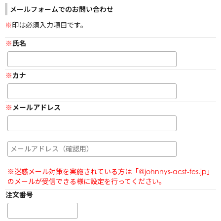
阿部亮平
メールフォームでのお問い合わせ
長尾謙杜
原嘉孝
目黒蓮
藤原丈一郎
印は必須入力項目です。
宮舘涼太
大橋和也
佐久間大介
氏名
カナ
配送に関する注意事項
ご利用ガイド
メールアドレス
よくあるご質問・お問い合わせ
会員規約
プライバシーポリシー
特定商取引に関する法律に基づく表示
※迷惑メール対策を実施されている方は「@johnnys-acst-fes.jp」
のメールが受信できる様に設定を行ってください。
注文番号