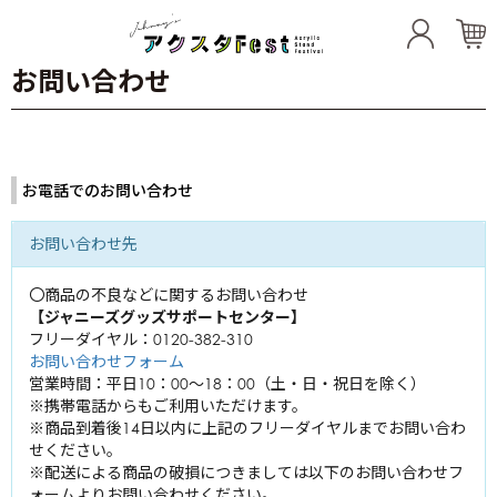
お問い合わせ
Artists
TOKIO
お電話でのお問い合わせ
東山紀之
城島茂
KinKi Kids
内海光司
お問い合わせ先
国分太一
堂本光一
松岡昌宏
20th Century
佐藤アツヒロ
〇商品の不良などに関するお問い合わせ
堂本剛
【ジャニーズグッズサポートセンター】
坂本昌行
KAT-TUN
木村拓哉
フリーダイヤル：0120-382-310
長野博
お問い合わせフォーム
亀梨和也
井ノ原快彦
営業時間：平日10：00～18：00（土・日・祝日を除く）
NEWS
三宅健
上田竜也
※携帯電話からもご利用いただけます。
小山慶一郎
中丸雄一
※商品到着後14日以内に上記のフリーダイヤルまでお問い合わ
関ジャニ∞
生田斗真
加藤シゲアキ
せください。
横山裕
※配送による商品の破損につきましては以下のお問い合わせフ
増田貴久
Hey! Say! JUMP
内博貴
ォームよりお問い合わせください。
村上信五