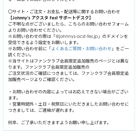
山田涼介
丸山隆平
Kis-My-Ft2
中山優馬
〇サイト・ご注文・お支払・配送等に関するお問い合わせ
知念侑李
安田章大
【Johnny’s アクスタ Fest サポートデスク】
北山宏光
中島裕翔
Se
xy
大倉忠義
Zone
風間俊介
ご不明な点がございましたら、こちらのお問い合わせフォーム
千賀健永
有岡大貴
よりお問い合わせください。
佐藤勝利
宮田俊哉
※お問い合わせの際は「@johnnys-acst-fes.jp」のドメインを
A.B.C-Z
髙木雄也
屋良朝幸
中島健人
受信できるよう設定をお願いします。
横尾渉
伊野尾慧
橋本良亮
菊池風磨
※お問い合わせ前に「
よくあるご質問・お問い合わせ
」をご一
ジャニーズWEST
藤ヶ谷太輔
岡本圭人
薮宏太
戸塚祥太
読ください。
松島聡
玉森裕太
重岡大毅
※当サイトはファンクラブ会員限定追加販売のページとは異な
河合郁人
King ＆ Prince
ふぉ～ゆ～
二階堂高嗣
ります。ファンクラブ会員限定追加販売の
桐山照史
五関晃一
平野紫耀
福田悠太
ご注文状況のご確認につきましては、ファンクラブ会員限定追
中間淳太
SixTONES
塚田僚一
浜中文一
加販売ページよりご確認ください。
永瀬廉
辰巳雄大
神山智洋
ジェシー
髙橋海人
越岡裕貴
Snow Man
藤井流星
林翔太
・お問い合わせの内容によってはお応えできない場合がござい
京本大我
岸優太
松崎祐介
ます。
濵田崇裕
岩本照
松村北斗
・営業時間外・土日・祝祭日にいただきましたお問い合わせに
なにわ男子
神宮寺勇太
室龍太
小瀧望
深澤辰哉
つきましては、ご連絡が遅れます。
髙地優吾
西畑大吾
ラウール
森本慎太郎
高田翔
大西流星
何卒、ご了承いただきますようお願い申し上げます。
渡辺翔太
田中樹
道枝駿佑
向井康二
寺西拓人
高橋恭平