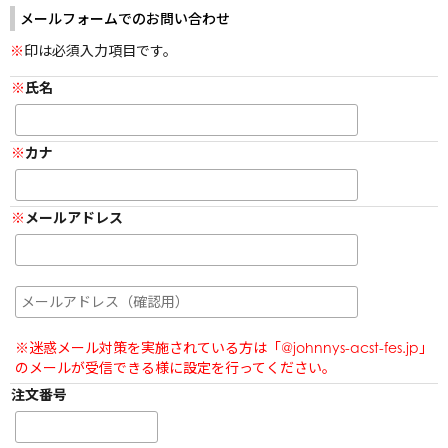
阿部亮平
メールフォームでのお問い合わせ
長尾謙杜
原嘉孝
目黒蓮
藤原丈一郎
印は必須入力項目です。
宮舘涼太
大橋和也
佐久間大介
氏名
カナ
配送に関する注意事項
ご利用ガイド
メールアドレス
よくあるご質問・お問い合わせ
会員規約
プライバシーポリシー
特定商取引に関する法律に基づく表示
※迷惑メール対策を実施されている方は「@johnnys-acst-fes.jp」
のメールが受信できる様に設定を行ってください。
注文番号